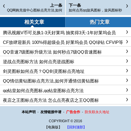
上一条
下一条
QQ网购充值中心图标点亮方法,如何
如何点亮qq旋风图标，旋风图标秒
熄灭/点亮充字图标
点
相关文章
热门文章
腾讯视频V币可兑换1-3天好莱坞 抽奖得3天-1年好莱坞会员
CF放肆迎新兵 100%得超级会员 好莱坞会员 QQ绿钻 CFVIP等
QQ音速7级图标升级方法 如何秒点7级QQ音速图标
逆战点亮图标方法 如何点亮逆战图标
剑灵图标如何点亮？QQ剑灵图标点亮地址
QQ情侣黄钻图标点亮方法,如何开通情侣黄钻图标
qq钻皇如何点亮图标,qq钻皇图标点亮方法
夜店之王图标点亮方法 怎么点亮夜店之王QQ图标
本站声明
-
友情链接申请
-
广告合作
-
防失联永久地址
COPYRIGHT © 2016
【电脑版】
【回到顶部】