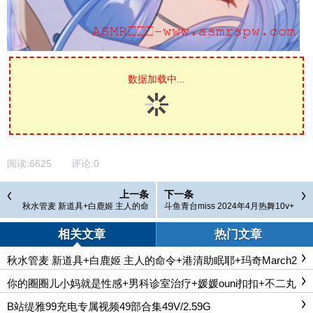
数据加载中...
阅读:
6625
评论:
0
上一条
下一条
秋水管麦 新道具+白鹿姬 主人的命
斗鱼青台miss 2024年4月热舞10v+
令+港清助眠耶+玛奇March2606月
1.5G
会限青花紧身裙
相关文章
热门文章
秋水管麦 新道具+白鹿姬 主人的命令+港清助眠耶+玛奇March2
606月会限青花紧身裙
你的圈圈儿小妈就是性感+男科诊室治疗+媛媛ouni扣扣+不二丸
叽
B站缇雅99充电专属视频49部合集49V/2.59G