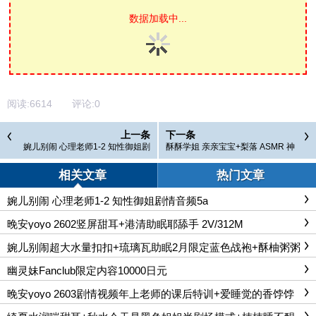
数据加载中...
阅读:
6614
评论:
0
上一条
下一条
婉儿别闹 心理老师1-2 知性御姐剧
酥酥学姐 亲亲宝宝+梨落 ASMR 神
情音频5a
秘3+香饽饽神秘3+楠楠睡不醒 神秘
9+港清助眠耶
相关文章
热门文章
婉儿别闹 心理老师1-2 知性御姐剧情音频5a
晚安yoyo 2602竖屏甜耳+港清助眠耶舔手 2V/312M
婉儿别闹超大水量扣扣+琉璃瓦助眠2月限定蓝色战袍+酥柚粥粥
幽灵妹Fanclub限定内容10000日元
晚安yoyo 2603剧情视频年上老师的课后特训+爱睡觉的香饽饽
袒露胸部聊起来婉儿别闹 心理老师