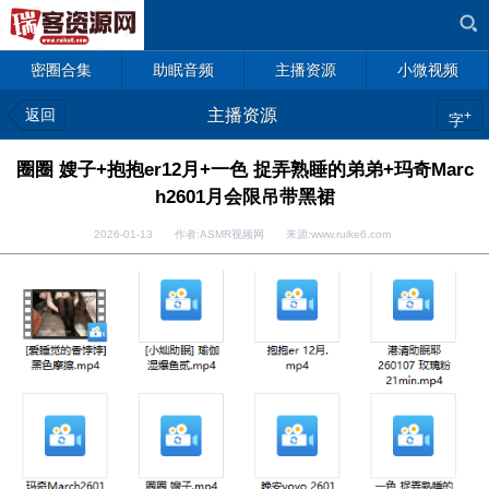
密圈合集
助眠音频
主播资源
小微视频
返回
主播资源
+
字
圈圈 嫂子+抱抱er12月+一色 捉弄熟睡的弟弟+玛奇Marc
h2601月会限吊带黑裙
2026-01-13 作者:ASMR视频网 来源:www.ruike6.com