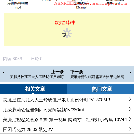
数据加载中...
阅读:
6059
评论:
0
上一条
下一条
美腿足控芃芃大人玉玲珑僵尸娘盯
梨落港清助眠耶霜霜大沟半边球网
射倒计时2V+808MB
红系列真孔小葡萄酥柚粥粥
相关文章
热门文章
美腿足控芃芃大人玉玲珑僵尸娘盯射倒计时2V+808MB
顶级萝莉佐佐酱倒计时完阿黑颜1v/390mb
美腿足控恋足套路直播 第一视角 网调寸止红绿灯小合集 10V+1
0G
困困巧克力 25.03 限定2V