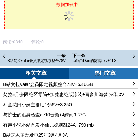
数据加载中...
阅读:
6340
评论:
0
上一条
下一条
B站梵拉valar会员限定视频整合78V
助眠YiDan的窝窝57v+11G
+53.6GB
相关文章
热门文章
B站梵拉valar会员限定视频整合78V+53.6GB
梵拉5月会限绝区零简+加藤惠绝版泳装+喜多川海梦 泳装3V
斗鱼花田小妹主播助眠56V+3.25G
与护士的贴身检查cv10音频+4綺雨3.37G
有声小说本站首发小仙儿姽婳乱24A+790 mb
B站芝恩㱏爱发电25年3月4月8A