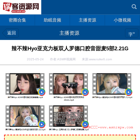
密圈合集
助眠音频
主播资源
小微视频
返回
主播资源
+
字
辣不辣Hyo亚克力板双人罗德口腔音甜麦5部2.21G
2025-05-24 作者:ASMR视频网 来源:www.ruike6.com