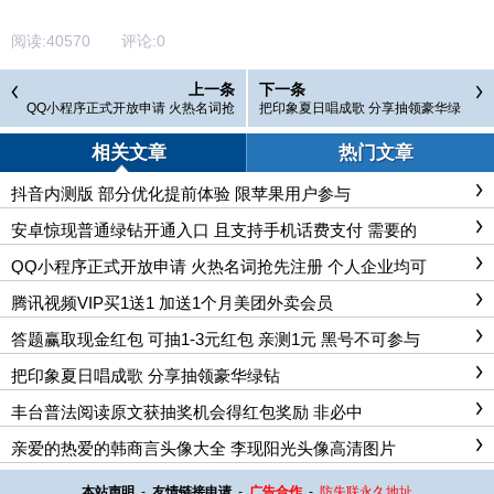
阅读:
40570
评论:
0
上一条
下一条
QQ小程序正式开放申请 火热名词抢
把印象夏日唱成歌 分享抽领豪华绿
先注册 个人企业均可
钻
相关文章
热门文章
抖音内测版 部分优化提前体验 限苹果用户参与
安卓惊现普通绿钻开通入口 且支持手机话费支付 需要的
QQ小程序正式开放申请 火热名词抢先注册 个人企业均可
腾讯视频VIP买1送1 加送1个月美团外卖会员
答题赢取现金红包 可抽1-3元红包 亲测1元 黑号不可参与
把印象夏日唱成歌 分享抽领豪华绿钻
丰台普法阅读原文获抽奖机会得红包奖励 非必中
亲爱的热爱的韩商言头像大全 李现阳光头像高清图片
本站声明
-
友情链接申请
-
广告合作
-
防失联永久地址